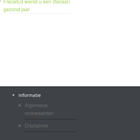
FiscalEd wenst u een (fiscaal)
gezond jaar
Informatie
Algemene
voorwaarden
Disclaimer